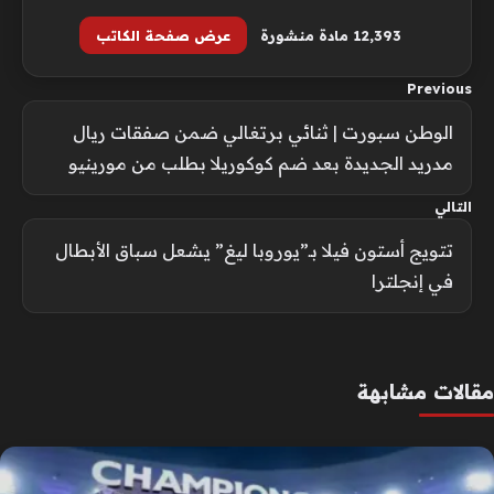
12٬393 مادة منشورة
عرض صفحة الكاتب
Previous
الوطن سبورت | ثنائي برتغالي ضمن صفقات ريال
مدريد الجديدة بعد ضم كوكوريلا بطلب من مورينيو
التالي
تتويج أستون فيلا بـ”يوروبا ليغ” يشعل سباق الأبطال
في إنجلترا
مقالات مشابهة