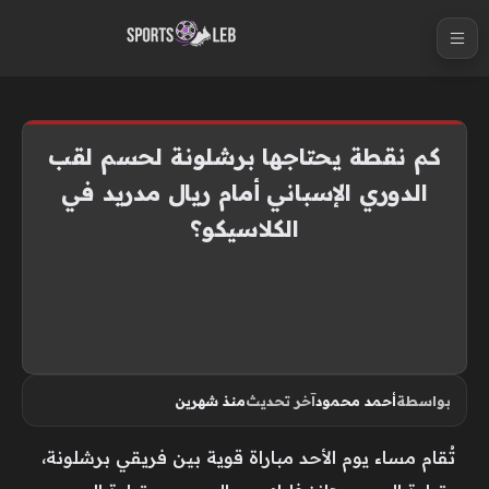
S
k
i
p
t
كم نقطة يحتاجها برشلونة لحسم لقب
o
الدوري الإسباني أمام ريال مدريد في
c
الكلاسيكو؟
o
n
t
e
n
t
بواسطة
أحمد محمود
آخر تحديث
منذ شهرين
تُقام مساء يوم الأحد مباراة قوية بين فريقي برشلونة،