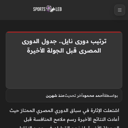
S
k
i
p
t
ترتيب دورى نايل.. جدول الدورى
o
المصرى قبل الجولة الأخيرة
c
o
n
t
e
n
بواسطة
أحمد محمود
آخر تحديث
منذ شهرين
t
اشتعلت الإثارة في سباق الدوري المصري الممتاز حيث
أعادت النتائج الأخيرة رسم ملامح المنافسة قبل
المحطة الأخيرة، إذ نجح القطبان في حصد النقاط