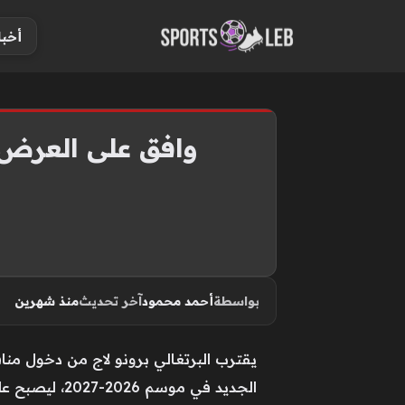
S
أخبا
k
i
p
t
o
وافق على العرض.
c
o
n
t
e
n
بواسطة
أحمد محمود
آخر تحديث
منذ شهرين
t
يقترب البرتغالي برونو لاج من دخول من
الجديد في موسم 2026-2027، ليصبح على أعتاب خوض تجربة مثيرة.