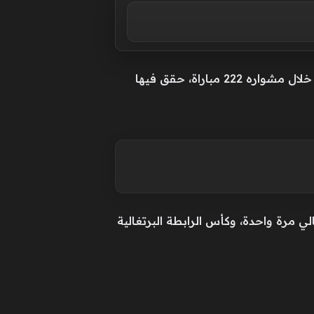
ويمتلك المدرب البرتغالي مسيرة تدريبية حافلة، حيث قاد أندية بنفيكا وولفرهامبتون وبوتافوجو وخاض خلال مشواره 222 مباراة، حقق فيها
ي مرة واحدة، وكأس الرابطة البرتغالية