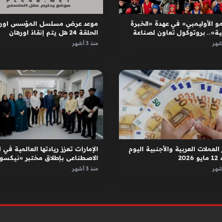
و الأوليمبي» في عهدة «الخبرة
موعد عرض مسلسل المؤسس اوره
ية».. بروتوكول تعاون لصناعة
الحلقة 24 هل يتم إنقاذ اورهان
ل
واسبورجا
منذ 3 أشهر
العملات العربية والأجنبية اليوم
الإمارات تعزز ريادتها العالمية في ا
2026
الاصطناعي بإطلاق مختبر «نيكسور
في دبي
منذ 3 أشهر