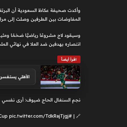
وأكدت صحيفة عكاظ السعودية أن البرتغال
المفاوضات بين الطرفين وصلت إلى مراحلها
وسيقود لاج مشروعًا رياضيًّا ضخمًا ومثير
انتصاره بهدفين ضد العلا في نهائي المل
اقرأ أيضاً
الأهلي يستفس
نجم السنغال الحاج ضيوف: أرى نفسي في س
🔗 | #FIFAWorldCup pic.twitter.com/TdkRajTjgj