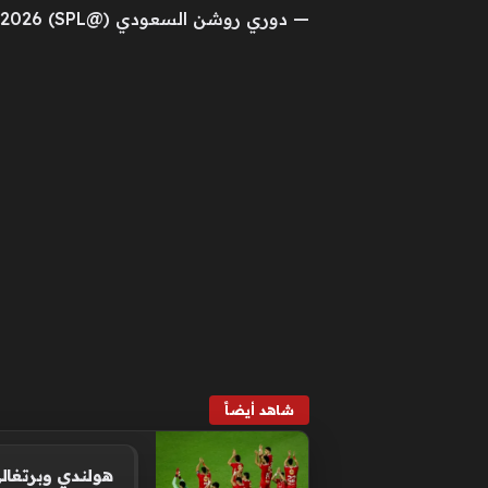
— دوري روشن السعودي (@SPL) June 16, 2026
شاهد أيضاً
هولندي وبرتغال