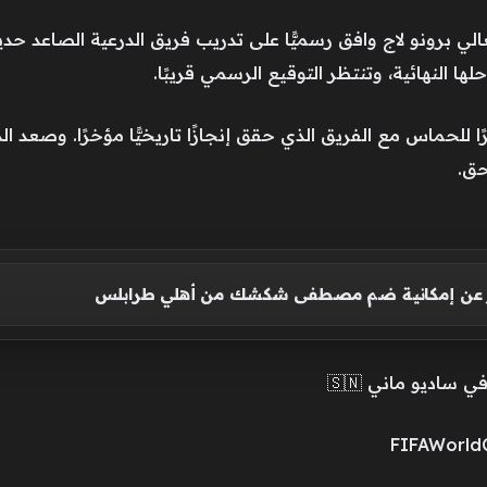
ي برونو لاج وافق رسميًّا على تدريب فريق الدرعية الصاعد حدي
 النهائية، وتنتظر التوقيع الرسمي قريبًا.
ًا للحماس مع الفريق الذي حقق إنجازًا تاريخيًّا مؤخرًا. وصعد 
حق.
ر عن إمكانية ضم مصطفى شكشك من أهلي طرابلس
اديو ماني 🇸🇳