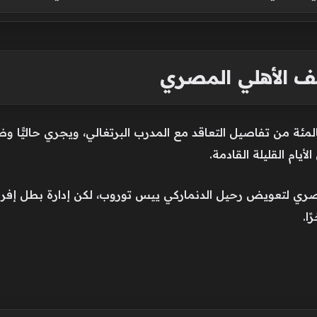
 الأهلي المصري
جزت إدارة النادي السعودي نحو 90 بالمئة من تفاصيل التعاقد مع المدرب البرتغالي، ويجر
أيام القليلة القادمة.
مصري لتعويض رحيل الدنماركي ييس توروب، لكن إدارة بطل إفريقي
ا.