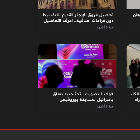
ان
تحصيل فروق الإيجار القديم بالتقسيط
دون غرامات إضافية.. اعرف التفاصيل
منذ 3 أشهر
لذكاء
قواعد التصويت.. تحدٍّ جديد يتعلق
ا»
بإسرائيل لمسابقة يوروفيجن
منذ 3 أشهر