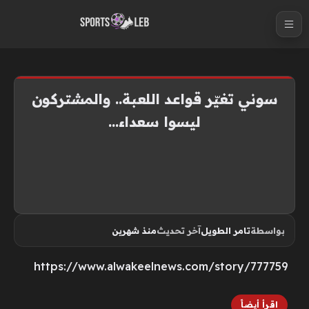
S
k
i
p
t
سوني تغيّر قواعد اللعبة.. والمشتركون
o
ليسوا سعداء…
c
o
n
t
e
n
بواسطة
تامر الطويل
آخر تحديث
منذ شهرين
t
https://www.alwakeelnews.com/story/777759
اقرأ أيضاً