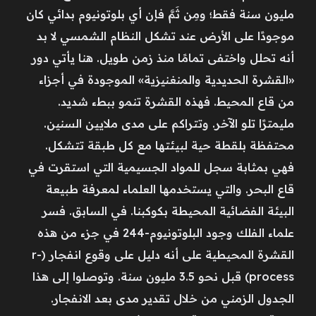
مليون سنة فقط؛ ومِن ثَمَّ فإن أي بلوتونيوم بدائي كان
موجودًا على الأرض عند تشكل النظام الشمسي لا بد
أنه تحلل واختفى تمامًا منذ زمن طويل. هنا يأتي دور
«القشرة الحديدية والمنغنيزية» الموجودة في أجزاء
من قاع المحيط. فهذه القشرة تنمو ببطء شديد.
مليمترًا تلو الآخر. وتتراكم على مدى ملايين السنين.
محتفظة بلقطة حية لبيئتها مع كل طبقة تتشكل.
فهي بمثابة سجل للمواد الجسيمية التي استقرت في
قاع البحر. والتي يستخدمها العلماء لمعرفة طبيعة
البيئة الفضائية المحيطة بكوكبنا. في السابق. فسر
علماء الفلك وجود البلوتونيوم-244 في جزء من هذه
القشرة المحيطية على أنه دليل على وقوع انفجار (r-
process) قبل نحو 3.5 مليون سنة. وتوصلوا إلى هذا
الجدول الزمني من خلال تقدير مدى بعد الانفجار.