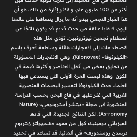
أكثر من 100 مليون عام. والأكثر إثارة من ذلك. هو أن
هذا الغبار النجمي يبدو أنه ما يزال يتساقط على عالمنا
اليوم. كبقايا عالقة من حدث قديم قد يكون ناتجًا عن
اصطدام نجمين نيوترونيين. تؤدي مثل هذه
الاصطدامات إلى انفجارات هائلة وساطعة تُعرف باسم
«الكيلونوفا» (Kilonovae). وهي الانفجارات المسؤولة
عن تخليق بعض من أثقل العناصر وأكثرها قيمة في
الكون. وهذه ليست المرة الأولى التي يستدعي فيها
العلماء حدث الكيلونوفا لتفسير البصمات العنصرية
الغريبة التي عُثر عليها في قاع البحر، بحسب الدراسة
المنشورة في مجلة «نيتشر أسترونومي» (Nature
Astronomy). لكن النتائج الجديدة. التي قادها
الفيزيائي دومينيك كول من معهد «هلمهولتز زنتريوم
درسدن روسندورف» في ألمانيا. قد تساعد في تحديد