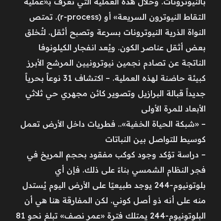
بالنيوترونات. وخلال هذه العملية التي تُعرف بـ«عملية
التقاط النيوترون السريعة» أو (r-process). تمتص
النواة الذرية النيوترونات بسرعة وتصبح أثقل. لتُخلق
بعض أثقل عناصر الكون. ويُعد انفجار الكيلونوفا
الناتجة عن تصادم نجمين نيوترونيين المرشح الأبرز
كبيئة حاضنة لهذه العملية. – اكتشاف 31 نوعاً بحرياً
جديداً قبالة البرازيل وتصوير كائن مجهري حي ثلاثي
الأبعاد للمرة الأولى
– «شبكة الحياة الخفية».. فطريات داخل الأرض تعمل
كوسيط للتواصل بين النباتات
– دراسة تؤكد وجود كوكب مفقود بحجم المريخ في
فجر النظام الشمسي بناءً على ذلك. فإن أي
بلوتونيوم-244 يوجد طبيعيًا على الأرض اليوم يُستدل
منه على أنه ذو أصل كوني. لكن المفارقة هنا هي أن
البلوتونيوم-244 يمتلك فترة «عمر نصف» تبلغ نحو 81