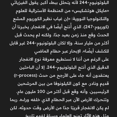
البلوتونيوم-244 لأنه يتحلل ببطء أكبر. يقول الفيزيائي
«مايكل هوتشكيس» من المنظمة الأسترالية للعلوم
والتكنولوجيا النووية: «إن غياب نظير الكوريوم المشع
(كوريوم-247). الذي أُنتج أيضًا في الانفجار. يخبرنا أن
الحدث وقع منذ زمن بعيد جدًا. ولكنه لم يحدث قبل
أكثر من مليار سنة، وإلا لكان البلوتونيوم-244 غير قابل
للكشف أيضًا». الإبحار عبر حطام الماضي
على الرغم من أننا لا نستطيع معرفة نوع الانفجار
الدقيق الذي أنتج البلوتونيوم-244. إلا أن الباحثين
يعتقدون أنه جاء على الأرجح من حدث (r-process)
قديم ونادر. مع كون الكيلونوفا من بين المرشحين
الرئيسيين. وأنه وقع قبل أكثر من 100 مليون عام.
وتتحرك الأرض الآن عبر الحطام الذي خلفه وراءه. ربما
لم يكن الانفجار قريبًا جدًا من الأرض وقت حدوثه. لكن
مثل هذه الآثار تمنح العلماء وسيلة لفهم تاريخ