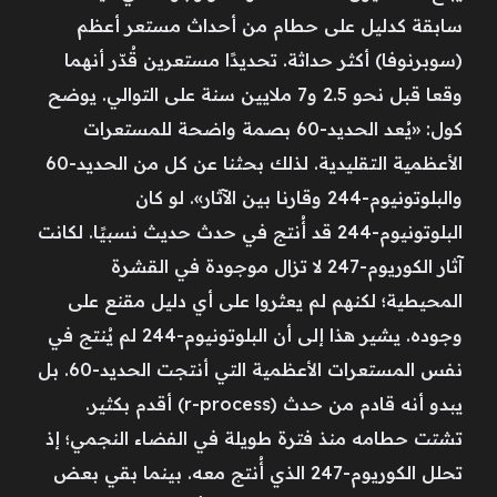
سابقة كدليل على حطام من أحداث مستعر أعظم
(سوبرنوفا) أكثر حداثة. تحديدًا مستعرين قُدّر أنهما
وقعا قبل نحو 2.5 و7 ملايين سنة على التوالي. يوضح
كول: «يُعد الحديد-60 بصمة واضحة للمستعرات
الأعظمية التقليدية. لذلك بحثنا عن كل من الحديد-60
والبلوتونيوم-244 وقارنا بين الآثار». لو كان
البلوتونيوم-244 قد أُنتج في حدث حديث نسبيًا. لكانت
آثار الكوريوم-247 لا تزال موجودة في القشرة
المحيطية؛ لكنهم لم يعثروا على أي دليل مقنع على
وجوده. يشير هذا إلى أن البلوتونيوم-244 لم يُنتج في
نفس المستعرات الأعظمية التي أنتجت الحديد-60. بل
يبدو أنه قادم من حدث (r-process) أقدم بكثير.
تشتت حطامه منذ فترة طويلة في الفضاء النجمي؛ إذ
تحلل الكوريوم-247 الذي أُنتج معه. بينما بقي بعض