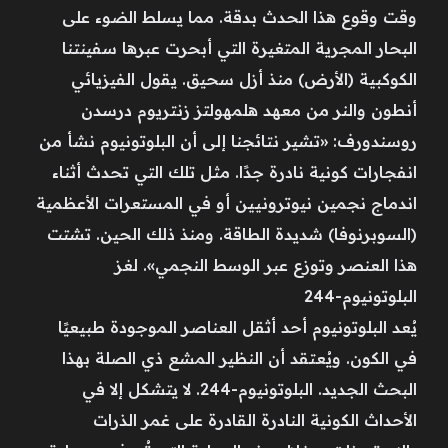
وقت وقوع هذا الحدث بدقة. مما يسلط الضوء على
البحار المجرية المتغيرة التي أبحرت عبرها سفينتنا
الكوكبية (الأرض) منذ أزل سحيق. يقول الفيزيائي
أنطون والنر من معهد هلمهولتز زنتريوم درسدن
روسندورف: «تشير نتائجنا إلى أن البلوتونيوم نشأ من
انفجارات كونية نادرة جدًا. مثل تلك التي تحدث أثناء
اندماج نجمين نيوترونيين أو في المستعرات الأعظمية
(السوبرنوفا) شديدة الطاقة. ومنذ ذلك الحين. تشتت
هذا العنصر وتوزع عبر الوسط النجمي». لغز
البلوتونيوم-244
يُعد البلوتونيوم أحد أثقل العناصر الموجودة طبيعيًا
في الكون. ويُعتقد أن النظير المشع ذي الصلة بهذا
البحث الجديد. البلوتونيوم-244. لا يتشكل إلا في
الأحداث الكونية النادرة القادرة على غمر الذرات