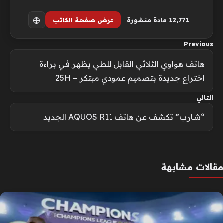
12٬771 مادة منشورة
عرض صفحة الكاتب
Previous
هاتف هواوي الثلاثي القابل للطي يظهر في براءة
اختراع جديدة بتصميم عمودي مبتكر – 25H
التالي
“شارب” تكشف عن هاتف AQUOS R11 الجديد
مقالات مشابهة