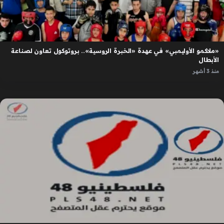
«ملاكمو الأوليمبي» في عهدة «الخبرة الروسية».. بروتوكول تعاون لصناعة
الأبطال
منذ 3 أشهر