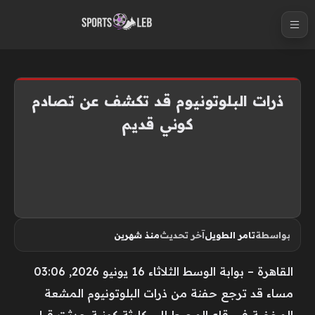
S
k
i
p
t
ذرات البلوتونيوم قد تكشف عن تصادم
o
كوني قديم
c
o
n
t
e
n
بواسطة
تامر الطويل
آخر تحديث
منذ شهرين
t
القاهرة – بوابة الوسط الثلاثاء 16 يونيو 2026, 03:06
مساء قد ترجع حفنة من ذرات البلوتونيوم المشعة
المخفية في قاع المحيط إلى كارثة كونية حدثت قبل