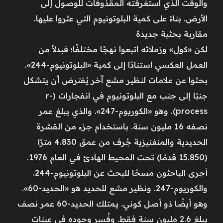
والوقت الذي استغرقته المقذوفات للوصول إلى
الأرض. بناءً على كمية البلوتونيوم التي عثروا عليها.
مقاربة بحثية جديدة
لكن «كول» وزملائه اتبعوا نهجًا مختلفًا؛ فبدلاً من
العمل العكسي استنادًا إلى كمية «البلوتونيوم-244».
بحثوا عن علامات لنظير مشع آخر يُفترض أن يتشكل
جنبًا إلى جنب مع البلوتونيوم في انفجارات (r-
process). وهو «الكوريوم-247». والذي يبلغ عمر
نصفه 16 مليون سنة. باستخدام جزء من القشرة
الحديدية والمنغنيزية جُرف من عمق 4.830 مترًا
(15.850 قدمًا) تحت المحيط الهادئ في العام 1976.
أجرى الباحثون مسحًا للبحث عن البلوتونيوم-244.
والكوريوم-247. ونظير مشع للحديد هو «الحديد-60».
وهو أيضًا ذو أصل كوني. يمتلك الحديد-60 عمر نصف
يبلغ 2.6 مليون سنة فقط. وفُسر وجوده في عينات