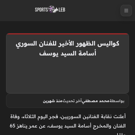
S
k
i
p
t
كواليس الظهور الأخير للفنان السوري
o
أسامة السيد يوسف
c
o
n
t
e
n
بواسطة
محمد مصطفي
آخر تحديث
منذ شهرين
t
أعلنت نقابة الفنانين السوريين، فجر اليوم الثلاثاء، وفاة
الفنان والمخرج أسامة السيد يوسف، عن عمر يناهز 65
عامًا.