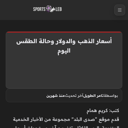
S
k
i
p
t
أسعار الذهب والدولار وحالة الطقس
o
اليوم
c
o
n
t
e
n
بواسطة
تامر الطويل
آخر تحديث
منذ شهرين
t
كتب: كريم همام
قدم موقع “صدى البلد” مجموعة من الأخبار الخدمية
المتنوعة، اليوم الثلاثاء، تتضمن آخر مستجدات أسعار