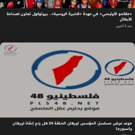
«ملاكمو الأوليمبي» في عهدة «الخبرة الروسية».. بروتوكول تعاون لصناعة
الأبطال
منذ 3 أشهر
موعد عرض مسلسل المؤسس اورهان الحلقة 24 هل يتم إنقاذ اورهان
واسبورجا