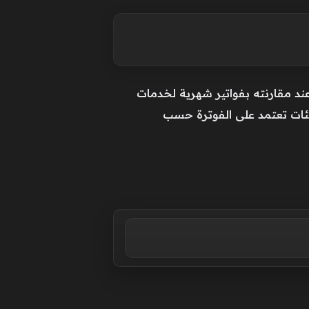
ً، لكنه يصبح أقل حدة عند مقارنته بفواتير شهرية لخدمات
يئات تعتمد على الفوترة حسب