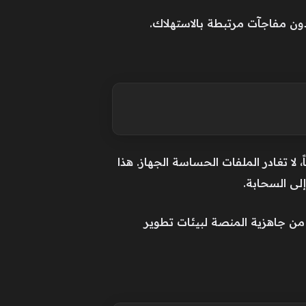
ون مفاجآت مرتبطة بالاستهلاك.
، لا تغادر الملفات الحساسة الجهاز. هذا
لى السحابة.
PyTor و vLLM و llama.cpp و Ollama، إضافة إلى تحسينات لمكدس ROCm، يعزز من جاهزية المنصة لبيئات تطوير