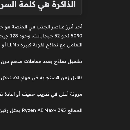
الذاكرة هي كلمة السر
5090 ن
التعامل مع نماذج لغوية كبيرة LLMs أو أنظمة توليد الصور والفيديو.
تشغيل نماذج بعدد معاملات ضخم دون ت
تقليل زمن الاستجابة في مهام الاستدلال 
مرونة أعلى في تدريب خفيف أو إعادة ضبط e-tuning
المعالج Ryzen AI Max+ 395 يمثل ركيزة هذه الرؤية، باعتباره شريحة x86 مصممة لتقاسم الذاكرة بكفاءة بين مكونات المعالجة المختلفة.