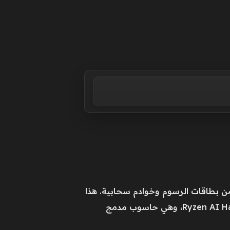
 بطاقات الرسوم وخوادم سحابية. هذا
التحول لم يعد افتراضاً بعيداً، بل واقعاً تحاول AMD ترسيخه مع إطلاق منصة Ryzen AI Halo Developer Platform، وهي حاسوب مدمج