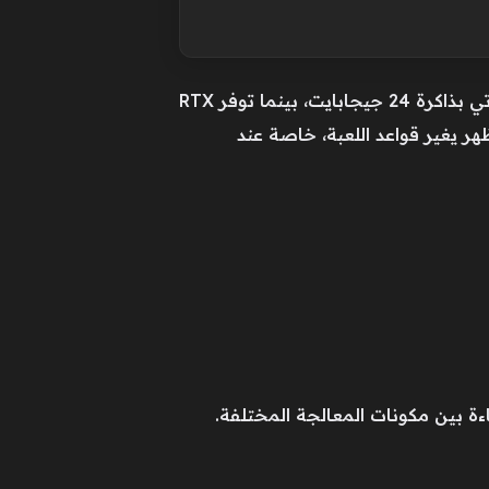
أحد أبرز عناصر الجذب في المنصة هو حجم الذاكرة. للمقارنة، بطاقات رسومية رائدة مثل RTX 4090 تأتي بذاكرة 24 جيجابايت، بينما توفر RTX
 حقيبة ظهر يغير قواعد اللعبة، خاصة عند