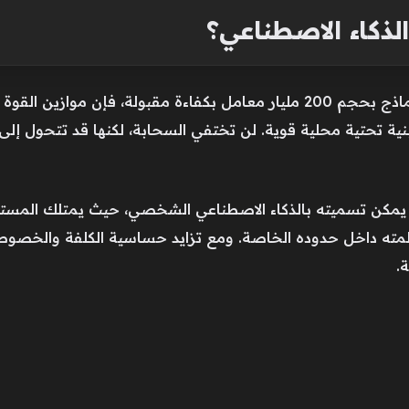
ذكاء الاصطناعي؟
إذا تمكنت أجهزة شخصية من تشغيل نماذج بحجم 200 مليار معامل بكفاءة مقبول
ة تحتية محلية قوية. لن تختفي السحابة، لكنها قد تتحول إلى خي
حو ما يمكن تسميته بالذكاء الاصطناعي الشخصي، حيث يمتلك المست
 أنظمته داخل حدوده الخاصة. ومع تزايد حساسية الكلفة والخصوص
.