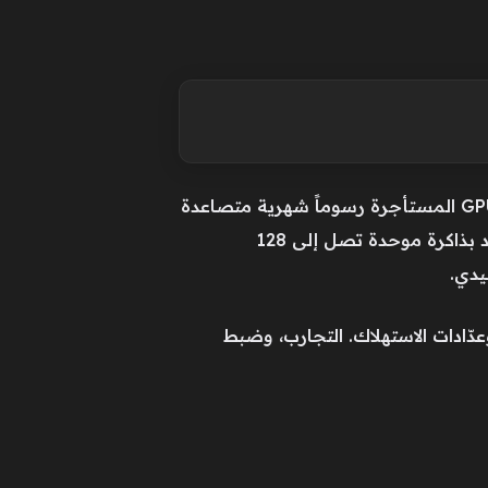
لسنوات، ارتبط تشغيل النماذج الضخمة بالبنية التحتية السحابية، حيث تفرض مراكز البيانات وبطاقات GPU المستأجرة رسوماً شهرية متصاعدة
مع كل استدعاء أو عملية استدلال. الجديد هنا أن AMD تراهن على تغيير هذه المعادلة عبر جهاز واحد مزود بذاكرة موحدة تصل إلى 128
دّادات الاستهلاك. التجارب، وضبط