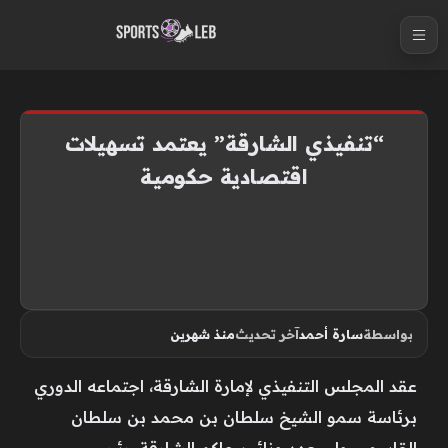
S
k
i
p
t
“تنفيذي الشارقة” يعتمد تسهيلات
o
اقتصادية حكومية
c
o
n
t
e
n
بواسطة
سارة أحمد
آخر تحديث
منذ شهرين
t
عقد المجلس التنفيذي لإمارة الشارقة، اجتماعه الدوري
برئاسة سمو الشيخ سلطان بن محمد بن سلطان
القاسمي ولي عهد ونائب حاكم الشارقة، رئيس