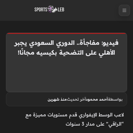
S
k
i
p
t
فيديو: مفاجأة.. الدوري السعودي يجبر
o
الأهلي على التضحية بكيسيه مجانًا!
c
o
n
t
e
n
بواسطة
أحمد محمود
آخر تحديث
منذ شهرين
t
لاعب الوسط الإيفواري قدم مستويات مميزة مع
“الراقي” على مدار 3 سنوات