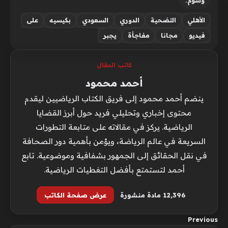
وسوم:
الأهلي
التضحية
الدوري
السعودي
بكيسيه
على
فيديو
مجانا
مفاجأة
يجبر
كاتب المقال
أحمد محمود
ينضم أحمد محمود إلى فريق الكتاب الرياضيين ليقدم
محتوى إخباري وتحليلي فريد حول أبرز القضايا
الرياضية. يركز في مقالاته على متابعة التطورات
السريعة في عالم الرياضة، ويؤمن بأهمية دور الصحافة
في نقل الحقائق إلى الجمهور بشفافية وموضوعية. تابع
أحمد لتستمتع بأفضل التغطيات الرياضية.
12٬396 مادة منشورة
عرض صفحة الكاتب
Previous