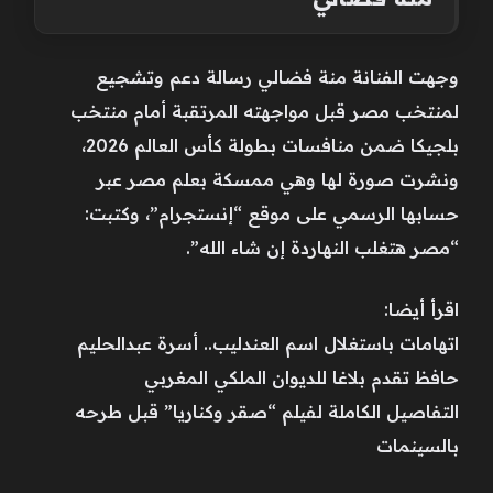
وجهت الفنانة منة فضالي رسالة دعم وتشجيع
لمنتخب مصر قبل مواجهته المرتقبة أمام منتخب
بلجيكا ضمن منافسات بطولة كأس العالم 2026،
ونشرت صورة لها وهي ممسكة بعلم مصر عبر
حسابها الرسمي على موقع “إنستجرام”، وكتبت:
“مصر هتغلب النهاردة إن شاء الله”.
اقرأ أيضا:
اتهامات باستغلال اسم العندليب.. أسرة عبدالحليم
حافظ تقدم بلاغا للديوان الملكي المغربي
التفاصيل الكاملة لفيلم “صقر وكناريا” قبل طرحه
بالسينمات