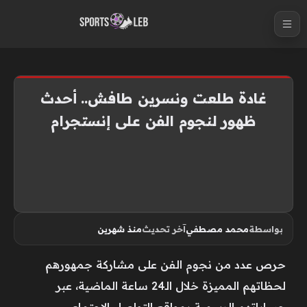
S
k
i
p
t
غادة طلعت ونسرين طافش.. أحدث
o
ظهور لنجوم الفن على إنستجرام
c
o
n
t
e
n
بواسطة
محمد مصطفي
آخر تحديث
منذ شهرين
t
حرص عدد من نجوم الفن على مشاركة جمهورهم
لحظاتهم المميزة خلال الـ24 ساعة الماضية، عبر
حساباتهم الرسمية بمواقع التواصل الاجتماعي.