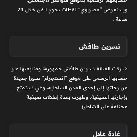
ويستعرض “مصراوي” لقطات نجوم الفن خلال 24
ساعة..
نسرين طافش
شاركت الفنانة نسرين طافش جمهورها ومتابعيها عبر
حسابها الرسمي على موقع “إنستجرام” صورا جديدة
من رحلتها إلى إحدى المدن الساحلية، وهي تستمتع
بإجازتها الصيفية. وظهرت بعدة إطلالات صيفية
مختلفة على الشاطئ.
غادة عادل