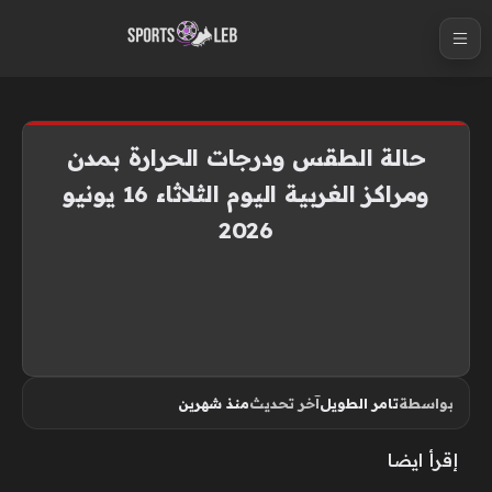
S
k
i
p
t
حالة الطقس ودرجات الحرارة بمدن
o
ومراكز الغربية اليوم الثلاثاء 16 يونيو
c
2026
o
n
t
e
n
t
بواسطة
تامر الطويل
آخر تحديث
منذ شهرين
إقرأ ايضا