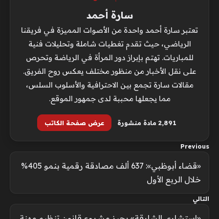
سارة أحمد
تعتبر سارة أحمد واحدة من الأصوات المميزة في فريقنا
الرياضي، حيث تقدم تغطيات شاملة وتحليلات فنية
للمباريات. تهتم بإبراز دور المرأة في الرياضة وتحرص
على نقل الأخبار من منظور مختلف يعكس روح الفريق.
مقالات سارة تجمع بين الاحترافية والأسلوب السلس،
مما يجعلها محببة لدى جمهور الموقع.
2٬891 مادة منشورة
عرض صفحة الكاتب
Previous
«قضاء أبوظبي»: 637 ألف مصادقة رقمية بنمو 405%
خلال الربع الأول
التالي
«استشاري الشارقة» يجيز مشروع قانون تنظيم مهنة