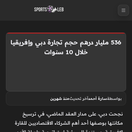
S
k
i
p
t
536 مليار درهم حجم تجارة دبي وإفريقيا
o
خلال 10 سنوات
c
o
n
t
e
n
بواسطة
سارة أحمد
آخر تحديث
منذ شهرين
t
نجحت دبي، على مدار العقد الماضي، في ترسيخ
مكانتها بوصفها أحد أهم الشركاء الاقتصاديين للقارة
الإفريقية، مستندة إلى رؤية استراتيجية طويلة الأمد