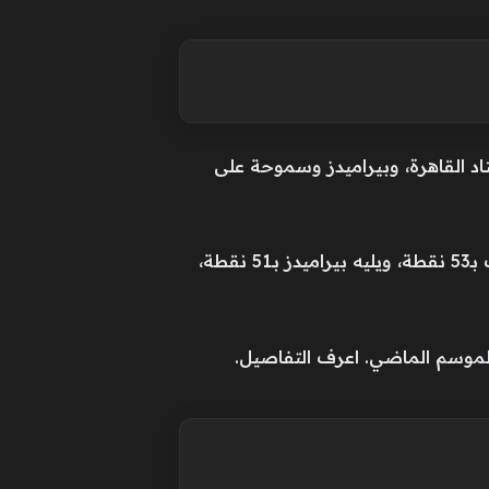
كا كليوباترا على ستاد القاهرة، وبيراميدز وسموحة على
وأي نتيجة في هذه المواجهات تؤثر على الفائز بالدوري المصري الممتاز، إذ يتصدر الزمالك جدول الترتيب بـ53 نقطة، ويليه بيراميدز بـ51 نقطة،
ث الموسم الماضي. اعرف التفاصيل.