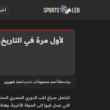
S
أخبا
k
i
p
t
o
لأول مرة في التاريخ
c
o
n
t
e
n
بواسطة
أحمد محمود
آخر تحديث
منذ شهرين
t
اشتعل صراع لقب الدوري المصري الممتاز ب
التي نصل فيها إلى الجولة الأخيرة، وهناك 3 أندية تتنافس على اللق