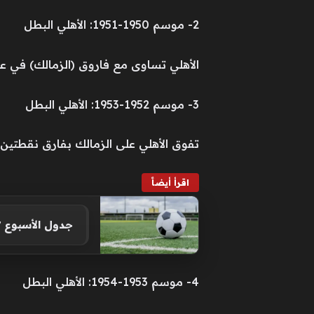
2- موسم 1950-1951: الأهلي البطل
الأهلي تساوى مع فاروق (الزمالك) في ع
3- موسم 1952-1953: الأهلي البطل
تفوق الأهلي على الزمالك بفارق نقطتين
اقرأ أيضاً
جدول الأسبوع 27 يشعل الصراع.. قمة الحسين والفيصلي تترقب حسم صدارة الدوري الأردني
4- موسم 1953-1954: الأهلي البطل