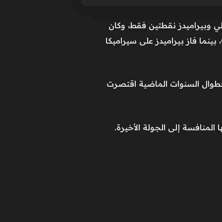
لي وبيراميدز نقطتين فقط، وكان
السماوي ينتظر تعثر الأحمر أمام فاركو للتتويج باللقب، إلا أن الأهلي توج باللقب بعد الفوز على فاركو 6-0، بينما فاز بيراميدز على سيراميكا
لصراع في الجولة الأخيرة من الموسم بين 3 فرق مختلفة، فطوال السنوات الماضية اقتصرت