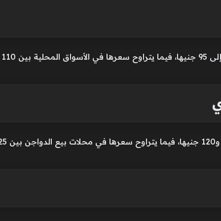
11 جنيها.
ي