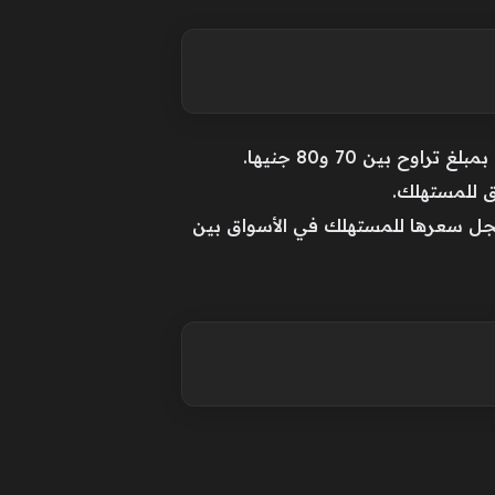
قد تراوح سعرها داخل المزارع ما بين 80 و81 جنيهًا، بينما سجل سعرها للمستهلك في الأسواق بين