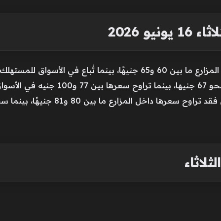
يو 2026
تهلك بمبلغ تراوح بين 70 و80 جنيها.
للمستهلك.
-وفيما يخص سعر كرتونة البيض البلدي ف
ثلاثاء