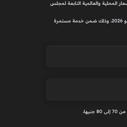
ا لآخر تحديثات بوابة الأسعار المحلية والعالمية التابعة لمجلس
وتستعرض «الأسبوع» لمتابعيها وزوارها، خلال السطور التالية، أسعار الفراخ والبيض اليوم الثلاثاء 16 يونيو 2026، وذلك ضمن خدمة مستمرة