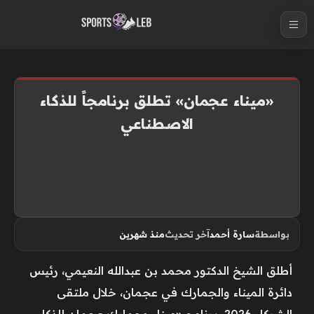
S
k
i
p
t
«ميناء عجمان» تطلق برنامجاً للذكاء
o
الاصطناعي
c
o
n
t
e
n
بواسطة
سارة أحمد
آخر تحديث
منذ شهرين
t
أطلق الشيخ الدكتور محمد بن عبدالله النعيمي، رئيس
دائرة الميناء والجمارك في عجمان، خلال ملتقى
الشركاء 2026، برنامج «ميناء وجمارك عجمان للذكاء