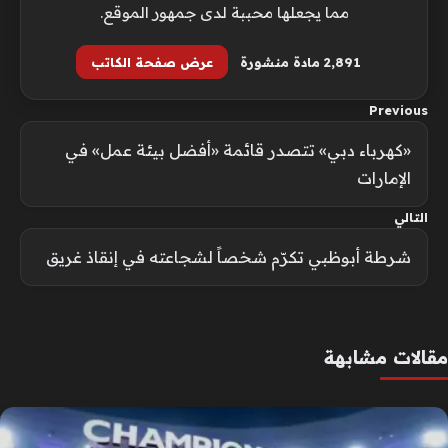
مما يجعلها محببة لدى جمهور الموقع.
2٬891 مادة منشورة
عرض صفحة الكاتب
Previous
«كهرباء دبي» تتصدر قائمة «أفضل بيئة عمل» في
الإمارات
التالي
شرطة أبوظبي تكرّم شخصاً لشجاعته في إنقاذ غريق
مقالات مشابهة