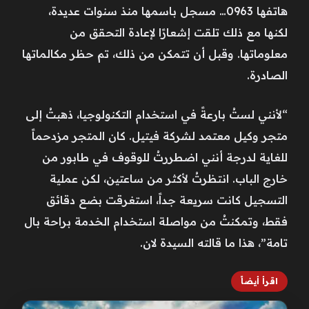
هاتفها 0963… مسجل باسمها منذ سنوات عديدة،
لكنها مع ذلك تلقت إشعارًا لإعادة التحقق من
معلوماتها. وقبل أن تتمكن من ذلك، تم حظر مكالماتها
الصادرة.
“لأنني لستُ بارعةً في استخدام التكنولوجيا، ذهبتُ إلى
متجر وكيل معتمد لشركة فيتيل. كان المتجر مزدحماً
للغاية لدرجة أنني اضطررتُ للوقوف في طابور من
خارج الباب. انتظرتُ لأكثر من ساعتين، لكن عملية
التسجيل كانت سريعة جداً، استغرقت بضع دقائق
فقط، وتمكنتُ من مواصلة استخدام الخدمة براحة بال
تامة”، هذا ما قالته السيدة لان.
اقرأ أيضاً