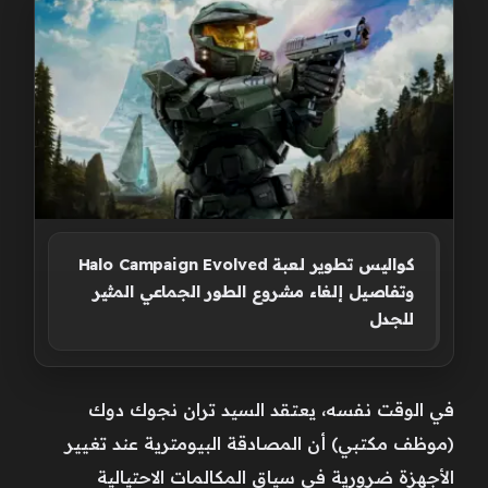
كواليس تطوير لعبة Halo Campaign Evolved
وتفاصيل إلغاء مشروع الطور الجماعي المثير
للجدل
في الوقت نفسه، يعتقد السيد تران نجوك دوك
(موظف مكتبي) أن المصادقة البيومترية عند تغيير
الأجهزة ضرورية في سياق المكالمات الاحتيالية