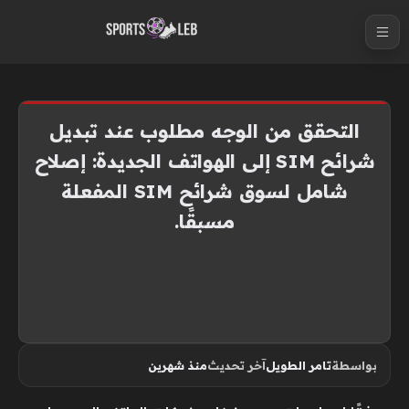
S
k
i
p
t
التحقق من الوجه مطلوب عند تبديل
o
شرائح SIM إلى الهواتف الجديدة: إصلاح
c
شامل لسوق شرائح SIM المفعلة
o
n
مسبقًا.
t
e
n
t
بواسطة
تامر الطويل
آخر تحديث
منذ شهرين