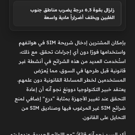
زلزال بقوة 6,3 درجة يضرب مناطق جنوب
الفلبين ويخلف أضراراً مادية واسعة
بإمكان المشترين إدخال شريحة SIM في هواتفهم
واستخدامها فورًا دون أي إجراءات تحقق. مع ذلك،
استُخدمت العديد من هذه الشرائح في أنشطة غير
قانونية قبل طرحها في السوق، مما يُعرّض
المستخدمين لخطر المساءلة القانونية دون علمهم.
يعتقد خبير التكنولوجيا دوونغ نجو آنه أن إعادة
التحقق عند تغيير الأجهزة بمثابة “درع” إضافي لمنع
شرائح SIM غير المرغوب فيها وصناديق SIM من
التحايل على القانون.
أكد السيد نجو آنه قائلاً: “مع اللوائح الجديدة، عندما يتم