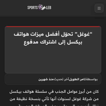
S
k
i
p
t
“غوغل” تحوّل أفضل ميزات هواتف
o
بيكسل إلى اشتراك مدفوع
c
o
n
t
e
n
بواسطة
تامر الطويل
آخر تحديث
منذ شهرين
t
كان من أبرز عوامل الجذب في سلسلة هواتف بيكسل
من شركة غوغل لسنوات أنها تأتي بنسخة نظيفة من
نظام أندرويد، إلى جانب بعض الميزات الحصرية