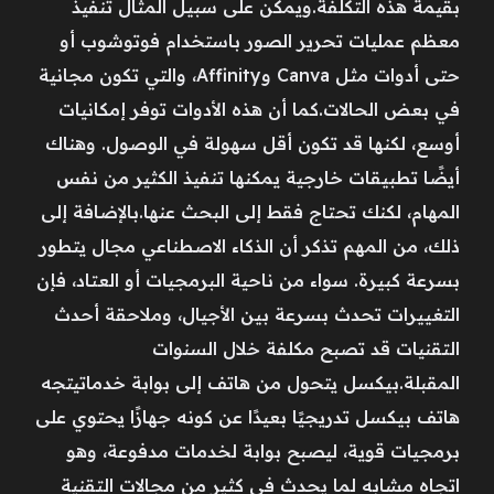
بقيمة هذه التكلفة.ويمكن على سبيل المثال تنفيذ
معظم عمليات تحرير الصور باستخدام فوتوشوب أو
حتى أدوات مثل Canva وAffinity، والتي تكون مجانية
في بعض الحالات.كما أن هذه الأدوات توفر إمكانيات
أوسع، لكنها قد تكون أقل سهولة في الوصول. وهناك
أيضًا تطبيقات خارجية يمكنها تنفيذ الكثير من نفس
المهام، لكنك تحتاج فقط إلى البحث عنها.بالإضافة إلى
ذلك، من المهم تذكر أن الذكاء الاصطناعي مجال يتطور
بسرعة كبيرة. سواء من ناحية البرمجيات أو العتاد، فإن
التغييرات تحدث بسرعة بين الأجيال، وملاحقة أحدث
التقنيات قد تصبح مكلفة خلال السنوات
المقبلة.بيكسل يتحول من هاتف إلى بوابة خدماتيتجه
هاتف بيكسل تدريجيًا بعيدًا عن كونه جهازًا يحتوي على
برمجيات قوية، ليصبح بوابة لخدمات مدفوعة، وهو
اتجاه مشابه لما يحدث في كثير من مجالات التقنية