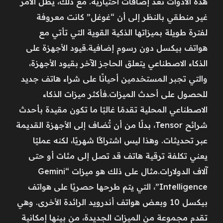
هذه الأدوات تُعد إضافات اختيارية. مع ذلك، يظل الأمر
غير منطقي بالنظر إلى أن “غوغل” كانت معروفة
لفترة طويلة بميزاتها الذكية القوية التي تأتي مع
هواتف بيكسل دون رسوم إضافية.قيود الأجهزة على
الذكاء الاصطناعي يتعلق الحاجز الآخر بقيود الأجهزة،
والتي تجبر المستخدمين أحيانًا على شراء هاتف جديد
للحصول على أحدث الميزات.فأكثر ميزات الذكاء
الاصطناعي المحلية تقدمًا غالبًا ما تكون مقيدة بأحدث
شرائح Tensor، بدلًا من أن تُضاف إلى الأجهزة القديمة
عبر تحديثات. وهذا ليس اشتراكًا شهريًا، لكنه عمليًا
يعني تكلفة ترقية هاتف قد تصل إلى مئات أو حتى
آلاف الدولارات.مثال على ذلك هو ميزات “Gemini
Intelligence”، التي يتم طرحها حصريًا على هواتف
بيكسل 10 وبعض هواتف أندرويد الرائدة الأخرى. وهي
تقدم مجموعة من الميزات الجديدة، من بينها إمكانية