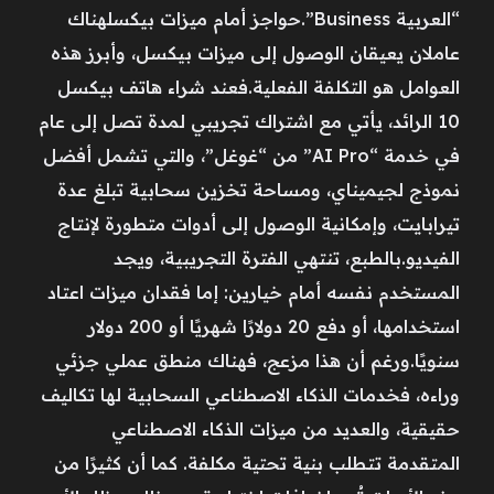
“العربية Business”.حواجز أمام ميزات بيكسلهناك
عاملان يعيقان الوصول إلى ميزات بيكسل، وأبرز هذه
العوامل هو التكلفة الفعلية.فعند شراء هاتف بيكسل
10 الرائد، يأتي مع اشتراك تجريبي لمدة تصل إلى عام
في خدمة “AI Pro” من “غوغل”، والتي تشمل أفضل
نموذج لجيميناي، ومساحة تخزين سحابية تبلغ عدة
تيرابايت، وإمكانية الوصول إلى أدوات متطورة لإنتاج
الفيديو.بالطبع، تنتهي الفترة التجريبية، ويجد
المستخدم نفسه أمام خيارين: إما فقدان ميزات اعتاد
استخدامها، أو دفع 20 دولارًا شهريًا أو 200 دولار
سنويًا.ورغم أن هذا مزعج، فهناك منطق عملي جزئي
وراءه، فخدمات الذكاء الاصطناعي السحابية لها تكاليف
حقيقية، والعديد من ميزات الذكاء الاصطناعي
المتقدمة تتطلب بنية تحتية مكلفة. كما أن كثيرًا من