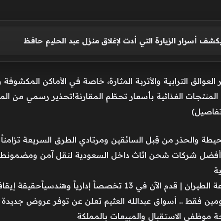
كشف أسرار الزيارة التي أدت لإغلاق منزل عبد الحليم حافظ
 العوالق الترابية والأتربة المثارة، خاصة في الأماكن المكشوفة
لمنتجات الغذائية بأسعار تحطّم المقارنة!تحذير رسمي من ال
طة والحذر من قِبل السائقين ومرتادي الطرق السريعة تزامناً م
 أفضل شركات شحن اثاث داخل السعودية لنقل آمن ومضمونطقس
ة
وظائف الشركة السعودية لهندسة وصناعة الطيران | قدم الآن في 13 ت
مين فقط .. أسواق عبدالله العثيم تعلن عن توفر عروض جديدة 
ة موظفي الاستقبال والمبيعات بالمملكة