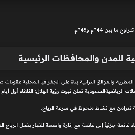
ما بين 44°م و45°م.
ة للمدن والمحافظات الرئيسية
بات المطرية والعوالق الترابية بناءً على الجغرافيا المحلية:عقوبات
لرياضيةالسعودية تعلن ثبوت رؤية الهلال: الثلاثاء أول أيام العا
ية تتزامن مع نشاط ملحوظ في سرعة الرياح.
 غائمة جزئياً إلى غائمة مع إثارة واضحة للغبار بفعل الرياح ال