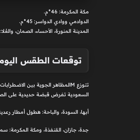
مكة المكرمة: 46°م.
الدوادمي ووادي الدواسر: 45°م.
المدينة المنورة، الأحساء، الصمان، والعُلا: تتراوح 
توقعات الطقس اليومي
تتوزع Mالمظاهر الجوية بين الاضطرا
السعودية تفرض قبضة حديدية على الصالات ا
أبها، السودة، والباحة: هطول أمطار رعد
جدة، جازان، القنفذة، ومكة المكرمة: سماء