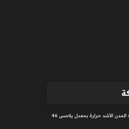
ة
تستمر الأجواء شديدة الحرارة في فرض سيطرتها على عدة مدن؛ إذ تربعت العاصمة المقدسة على قائمة المدن الأشد حرارة بمعدل يلامس 46