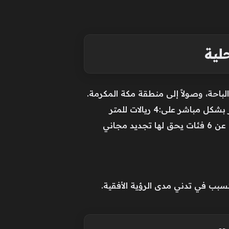
لية
باحة، وصولاً إلى منطقة مكة المكرمة.
وبالموازاة مع هذه الأمطار، تنشط هبات الرياح السطحية المثيرة للأتربة والعواصف الغبارية المحلية لتؤثر بشكل مباشر على:4 ريالات للمتر
وتعويضات للمتضررين.. تعرف على قرارات الهيئة السعودية للمياه الجديدةوزارة الداخلية السعودية تعلن عن 6 فئات يحق لها تجديد مجاني
تسبب في تدني مدى الرؤية الأفقية.