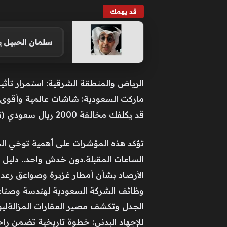
قد يهمك
سلمان الحبيل ي
الرياض والمنطقة الشرقية: استمرار تأثير
ماركت السعودية: شاشات عالمية وأقوى ا
قد يكلفك مخالفة 2000 ريال سعودي (تفاصيل)
تؤكد هذه المؤشرات على أهمية توخي الحي
الساعات المقبلة.دون خدش واحد.. دليل
الأرصاد بشأن أمطار غزيرة وصواعق رعدي
الجدل وتكشف مصير العقارات المزالةليو
للإجهاد البدني: خطوة تاريخية تضمن راح