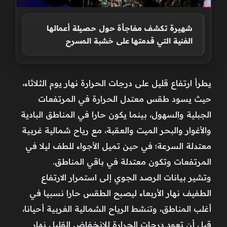
شهيرة تكشف مفاجأة حول حصيلة أعمالها
الفنية التي قدمتها على خشبة المسرح
يطرأ ارتفاع قليل على درجات الحرارة نهار يوم الثلاثاء،
حيث يسود طقس معتدل الحرارة في المرتفعات
الجبلية والسهول، بينما يكون حارا في المناطق البادية
والأغوار والبحر الميت والعقبة، مع رياح شمالية غربية
معتدلة السرعة؛ في حين تميل الأجواء للطف ليلا في
المرتفعات وتكون معتدلة في باقي المناطق.
وتشير بيانات الرصد الجوي إلى استمرار الارتفاع
الطفيف نهار الأربعاء ليصبح الطقس حارا نسبيا في
أغلب المناطق، وتنشط الرياح الشمالية الغربية أحيانا،
قبل أن تعود درجات الحرارة للانخفاض القليل نهار