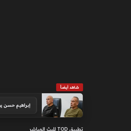
شاهد أيضاً
إبراهيم حسن ي
تطبيق TOD للبث المباشر