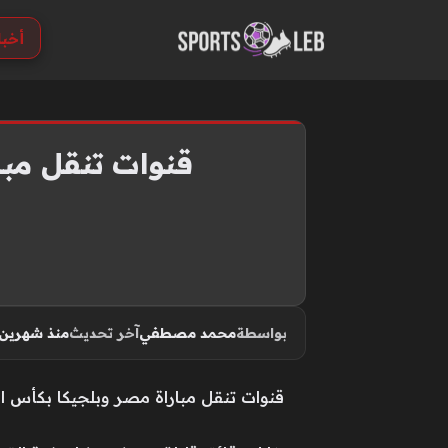
S
أخبا
k
i
p
t
o
قنوات تنقل مبا
c
o
n
t
e
n
بواسطة
محمد مصطفي
آخر تحديث
منذ شهرين
t
قنوات تنقل مباراة مصر وبلجيكا بكأس الع