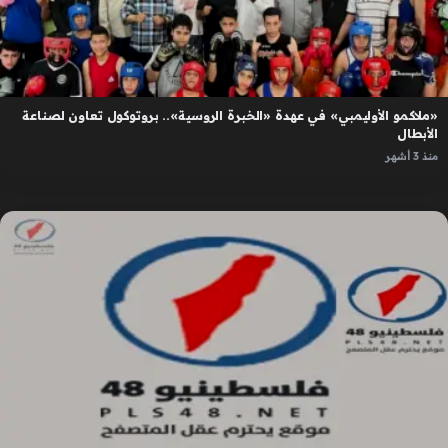
«ملاكمو الأوليمبي» في عهدة «الخبرة الروسية».. بروتوكول تعاون لصناعة
الأبطال
منذ 3 أشهر