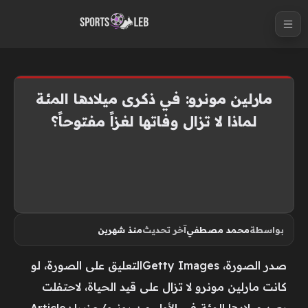
S
k
i
p
t
مارلين مونرو: في ذكرى ميلادها المئة
o
لماذا لا تزال وفاتها لغزاً مفتوحاً؟
c
o
n
t
e
n
بواسطة
محمد مصطفي
آخر تحديث
منذ شهرين
t
صدر الصورة، Getty Imagesالتعليق على الصورة، لو
كانت مارلين مونرو لا تزال على قيد الحياة، لاحتفلت
بعيد ميلادها المئة في الأول من يونيو/حزيرانArticle