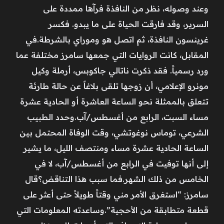
وعند وصوله، نظر من النافذة فرآها ممددة على
السرير، وقد فارقت الحياة على ما يبدو. فكسر
غرينسون النافذة، ثم اتصل هو وموراي بالشرطة.في
المقابل، كانت الروايات التي جمعها سامرز مختلفة عما
ورد رسمياً. فقد ذكرت ناتالي جاكوبس، أرملة وكيل
مونرو الإعلامي، أن زوجها تلقى بلاغاً عن حالة طارئة
تتعلق بالممثلة نحو الساعة العاشرة أو الحادية عشرة
مساء السبت، الرابع من أغسطس/آب.وحدد الطبيب
الشرعي، توماس نوغوتشي، وقت الوفاة المحتمل بين
الساعة الحادية عشرة مساء ومنتصف الليل، ما يشير
إلى أنها توفيت في الرابع من أغسطس/آب، لا في
الخامس من ذلك الشهر.فما سبب هذا التناقض؟قال
سامرز: “استغرق الأمر مني وقتاً طويلاً حتى أعثر على
قطعة متطابقة من الأحجية”.وساعدته المعلومات التي