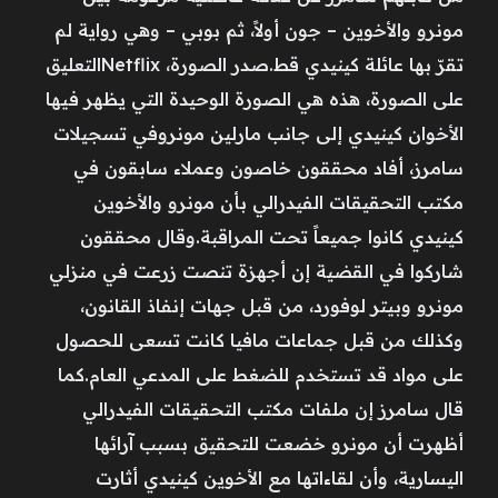
مونرو والأخوين – جون أولاً، ثم بوبي – وهي رواية لم
تقرّ بها عائلة كينيدي قط.صدر الصورة، Netflixالتعليق
على الصورة، هذه هي الصورة الوحيدة التي يظهر فيها
الأخوان كينيدي إلى جانب مارلين مونروفي تسجيلات
سامرز، أفاد محققون خاصون وعملاء سابقون في
مكتب التحقيقات الفيدرالي بأن مونرو والأخوين
كينيدي كانوا جميعاً تحت المراقبة.وقال محققون
شاركوا في القضية إن أجهزة تنصت زرعت في منزلي
مونرو وبيتر لوفورد، من قبل جهات إنفاذ القانون،
وكذلك من قبل جماعات مافيا كانت تسعى للحصول
على مواد قد تستخدم للضغط على المدعي العام.كما
قال سامرز إن ملفات مكتب التحقيقات الفيدرالي
أظهرت أن مونرو خضعت للتحقيق بسبب آرائها
اليسارية، وأن لقاءاتها مع الأخوين كينيدي أثارت