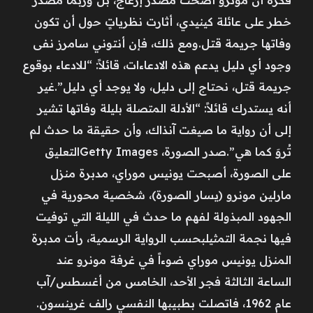
فكرة أن مونرو أضحت مصدر إزعاج، بل وربما مصدر
خطر على عائلة كينيدي، أثارت نظرياتٍ حول أن تكون
وفاتها جريمة قتل.ومع ذلك، فإن أنتوني سامرز نفى
وجود أي دليل يدعم هذه الادعاءات، قائلاً: “للادعاء بوقوع
جريمة قتل، نحتاج إلى دليل، ولا يوجد أي دليل”.غير
أنه يستدرك قائلاً: “الأدلة المتصلة بليلة وفاتها تشير
إلى أن رواية ما صيغت آنذاك، وأن حقيقة ما حدث لم
تُروَ كما هي”.صدر الصورة، Getty Imagesالتعليق
على الصورة، أصبحت يونيس موراي، مدبرة منزل
مارلين مونرو (يسار الصورة)، شخصية محورية في
الجهود المبذولة لفهم ما حدث في الليلة التي توفيت
فيها نجمة التمثيلبحسب الرواية الرسمية، رأت مدبرة
المنزل يونيس موراي ضوءاً في غرفة مونرو عند
الساعة الثالثة فجر الأحد، الخامس من أغسطس/آب
عام 1962، فاتصلت بطبيبها النفسي رالف غرينسون.