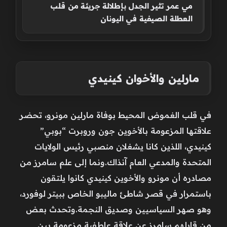
مي عمر تثير الجدل بإطلالة جريئة من قلب
العطلة الصيفية في اليونان
مارلين والأخوان كينيدي
في قلب الغموض المحيط بوفاة مارلين مونرو، تحضر
علاقتها المزعومة بالأخوين جون وروبرت “بوبي”
كينيدي، اللذين كانا يشغلان منصبي رئيس الولايات
المتحدة والمدعي العام آنذاك.ونما إلى علم سامرز من
مصادره أن مونرو والأخوين كينيدي كانوا يلتقون
باستمرار في قصر شاطئ ماليبو الخاص ببيتر لوفورد،
وهو صهر السياسيين وصديق النجمة.وتحدث بعض
من قابلهم سامرز عن علاقة عاطفية مزعومة بين