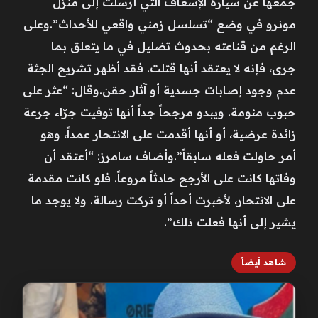
جمعها عن سيارة الإسعاف التي أرسلت إلى منزل
مونرو في وضع “تسلسل زمني واقعي للأحداث”.وعلى
الرغم من قناعته بحدوث تضليل في ما يتعلق بما
جرى، فإنه لا يعتقد أنها قتلت. فقد أظهر تشريح الجثة
عدم وجود إصابات جسدية أو آثار حقن.وقال: “عثر على
حبوب منومة. ويبدو مرجحاً جداً أنها توفيت جرّاء جرعة
زائدة عرضية، أو أنها أقدمت على الانتحار عمداً، وهو
أمر حاولت فعله سابقاً”.وأضاف سامرز: “أعتقد أن
وفاتها كانت على الأرجح حادثاً مروعاً. فلو كانت مقدمة
على الانتحار، لأخبرت أحداً أو تركت رسالة. ولا يوجد ما
يشير إلى أنها فعلت ذلك”.
شاهد أيضاً