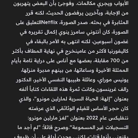
الأبواب ويجري مكالمات. وفوجئ بأن البعض يتهربون
من الإجابة، وبآخرين يرفضون الحديث، لكنه قرر
المثابرة في بحثه. صدر الصورة، Netflixالتعليق على
الصورة، كان أنتوني سامرز ينوي إكمال تقريره في
غضون أسبوعين، لكنه انتهى به الأمر بالبقاء في
كاليفورنيا لأكثر من عامينخرج في نهاية المطاف بأكثر
من 700 مقابلة، بعضها مع أناس على دراية تامة بأيام
الممثلة الأخيرة وساعاتها، من بينهم مدبرة منزلها،
يونيس موراي، وعائلة طبيبها النفسي الأخير، الدكتور
رالف غرينسون.وكانت ثمرة هذه اللقاءات كتاباً ألفه
بعنوان “إلهة: الحياة السرية لمارلين مونرو”، والذي
كان حجر الأساس للفيلم الوثائقي الذي عرضته
نتفليكس عام 2022 بعنوان “لغز مارلين مونرو:
التسجيلات غير المسموعة”.وصرح قائلاً: “لم أجد ما
يقنعني بأنها قتلت، لكنني وجدت أدلة على أن ظروف