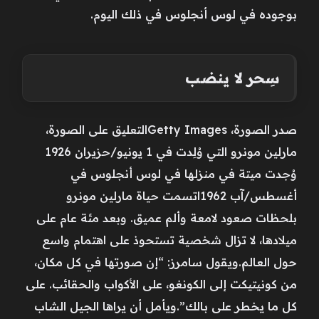
بوجوده في لوس أنجلوس في ذلك اليوم.
سِحر لا ينضب
صدر الصورة، Getty Imagesالتعليق على الصورة،
مارلين مونرو التي وُلِدت في 1 يونيو/حزيران 1926
وُجدت ميتة في منزلها في لوس أنجلوس في
أغسطس/آب 1962اتسمت حياة مارلين مونرو
بلحظات صعود لامعة وألم عميق. وبعد مئة عام على
ميلادها، لا تزال شخصية تستحوذ على اهتمام واسع
حول العالم.ويقول سامرز: “إن صورتها في كل مكان،
من كونيتيكت إلى الكونغو، على الأكواب والحقائب. على
كل ما يخطر على بالك”.ويأمل أن يراها الجيل الشاب