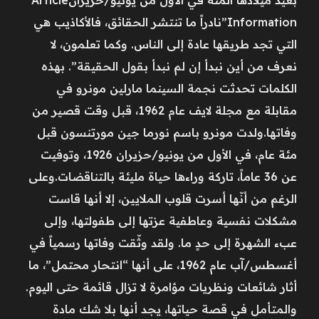
Information”نادراً ما تنتشر الحقائق، فالأكاذيب هي
التي تجد طريقها عادة إلى الناس. وكما تعلمون، لا
نعرف من أين نبدأ إن لم نبدأ بقول الحقيقة”. بهذه
الكلمات تحدثت نجمة السينما مارلين مونرو في
مقابلة مع مجلة لايف عام 1962، قبل وقت قصير من
وفاتها.ولدت مونرو باسم نورما جين مورتنسون قبل
مئة عام، في الأول من يونيو/حزيران 1926، وتوفيت
عن 36 عاماً، تاركة وراءها حياة مليئة بالتناقضات.وعلى
الرغم من أنّها أسرت قلوب الملايين، إلا أنها قاست
مشكلات نفسية وعاطفية عزتها إلى طفولتها، وإلى
عبء الشهرة إلى حدٍ ما. ولقد وثّقت وفاتها رسمياً في
أغسطس/آب عام 1962، على أنها “انتحار محتمل”، ما
أثار شائعات ونظريات مؤامرة لا تزال قائمة حتى اليوم.
والمتأمل في قصة حياتها، يجد أنها بلا شك مادة