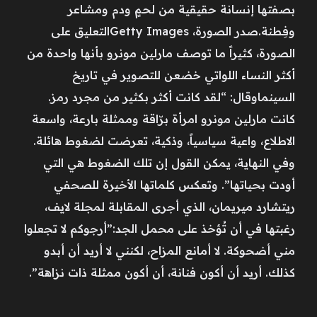
بصفتها إنسانة حقيقية من لحمٍ ودم ومشاعر
وفِطنة.صدر الصورة، Getty Imagesالتعليق على
الصورة، كثيراً ما توصف مارلين مونرو بأنها واحدة من
أكثر النساء اللواتي خضعن للتصوير في تاريخ
السينماوقال: “لقد كانت أكثر بكثير من مجرد رمز.
كانت مارلين مونرو امرأة برّاقة وممثلة بارعة، واسعة
الاطلاع، واعية سياسياً، وذكية، تعرضت لضغوط هائلة.
وفي النهاية، يمكن القول إن تلك الضغوط هي التي
أودت بحياتها”. وتعكس كلماتها الأخيرة للصحفي
ريتشارد ميريمان، الذي أجرى المقابلة لمجلة لايف،
رغبتها في أن تُؤخذ على محمل الجد:”أرجوكم لا تجعلوا
مني أضحوكة. لا أمانع المزاح، لكنني لا أريد أن أبدو
كذلك. أريد أن أكون فنانة، أن أكون ممثلة ذات نزاهة”.