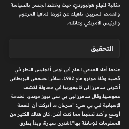
مثالية لفيلم هوليووديّ، حيث يختلط الجنس بالسياسة
والعملاء السريين، ناهيك عن تورط المافيا المزعوم
والرئيس الأمريكي وعائلته.
التحقيق
عندما أعاد المدعي العام في لوس أنجليس النظر في
قضية وفاة مونرو عام 1982، سافر الصحفي البريطاني
أنتوني سامرز إلى كاليفورنيا في محاولة لكشف
غموضها.وقال سامرز لبي بي سي نيوز موندو، الخدمة
الإسبانية لبي بي سي: “سرعان ما أدركت أن القصة
أوسع وأشد تعقيداً مما كنت أظن. كان هناك الكثير من
المعلومات للإحاطة بها”.اشترى سيارة، وبدأ يطرق