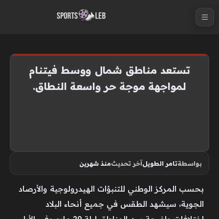
S
k
i
p
t
تستعد مناطق شمال ووسط فيتنام
o
لمواجهة موجة حر واسعة النطاق.
c
o
n
t
e
n
بواسطة
تامر الطويل
آخر تحديث
منذ شهرين
t
بحسب المركز الوطني للتنبؤات الهيدرولوجية والأرصاد
الجوية، سيشهد الطقس في جميع أنحاء البلاد
اختلافات واضحة بين المناطق ليلة 29 مايو وفي الأيام