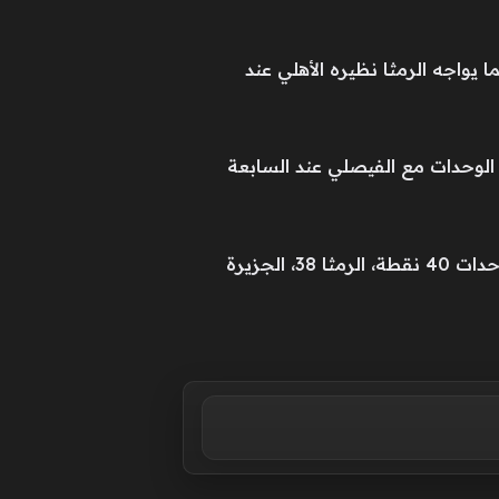
 يواجه الرمثا نظيره الأهلي عند
الوحدات مع الفيصلي عند السابعة
ويتصدر الحسين ترتيب الفرق برصيد 43 نقطة، متقدماً بفارق الأهداف عن الفيصلي بذات الرصيد، ثم الوحدات 40 نقطة، الرمثا 38، الجزيرة