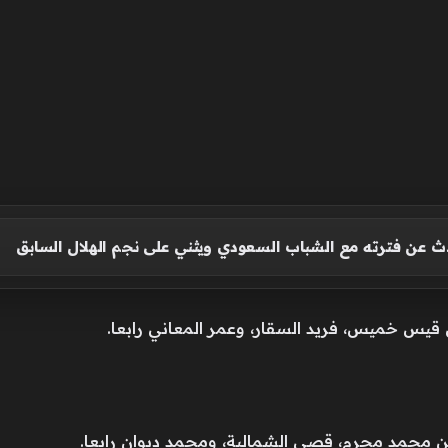
دث عن فترته مع الشباب السعودي ويثني على نجم الهلال السابق
يس خميس، فريد السقار، وعمر المعاني رابعا.
ين محمد محرم، قصي الشمالية، ومحمد ديوان رابعا.