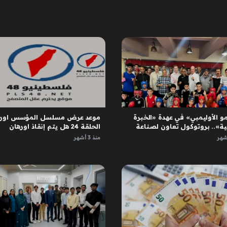
و الأوليمبي» في عهدة «الخبرة
موعد عرض مسلسل المؤسس اوره
ية».. بروتوكول تعاون لصناعة
الحلقة 24 هل يتم إنقاذ اورهان
ل
واسبورجا
منذ 3 أشهر