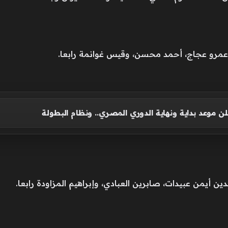
عمرو عجاج، أحمد محسن، وقيس غوانمة رابعا.
علن موعد بداية ونهاية الدوري المصري.. ونظام البطولة
ن أيمن عبيدات، صابرين العبادي، وإبراهيم المزاودة رابعا.