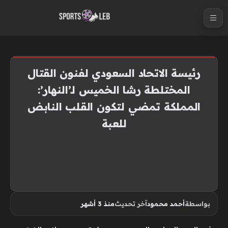
S
k
i
p
t
رئيسة الاتحاد السعودي لفنون القتال
o
المختلطة رشا الخميس لـ’النهار’:
c
المملكة تمضي لتكون القلب النابض
o
n
للعبة
t
e
n
t
بواسطة
أحمد محمود
آخر تحديث
منذ 3 أشهر