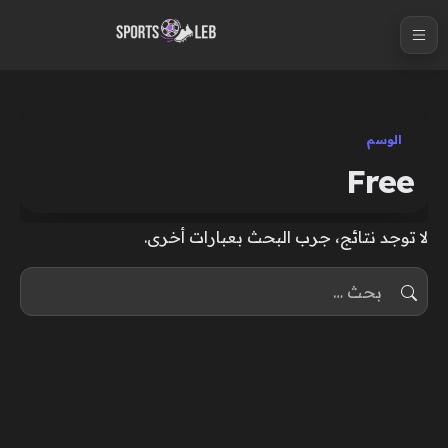
S
k
i
p
t
الوسم
o
Free
c
o
لا توجد نتائج، جرب البحث بعبارات أخرى.
n
t
البحث عن:
e
n
t