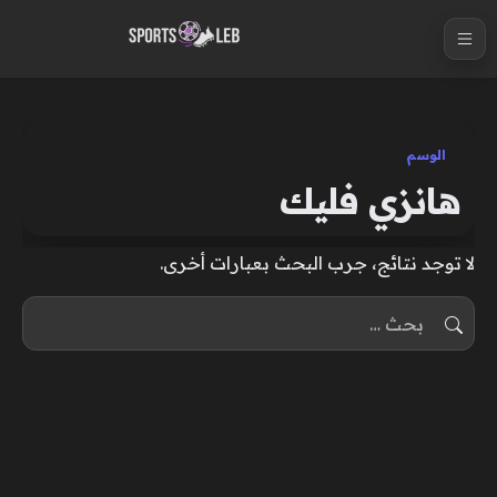
S
k
i
p
t
الوسم
o
هانزي فليك
c
o
لا توجد نتائج، جرب البحث بعبارات أخرى.
n
t
البحث عن:
e
n
t