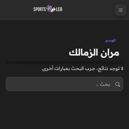
S
k
i
p
t
الوسم
o
مران الزمالك
c
o
لا توجد نتائج، جرب البحث بعبارات أخرى.
n
t
البحث عن:
e
n
t