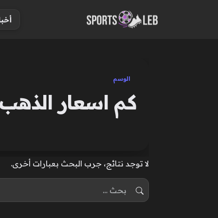
S
أخبا
k
i
p
t
o
الوسم
c
كم اسعار الذهب ا
o
n
t
e
n
لا توجد نتائج، جرب البحث بعبارات أخرى.
t
البحث عن: