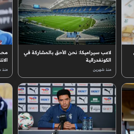
لاعب سيراميكا: نحن الأحق بالمشاركة في
محمد
الكونفدرالية
الان
عثما
منذ شهرين
منذ 