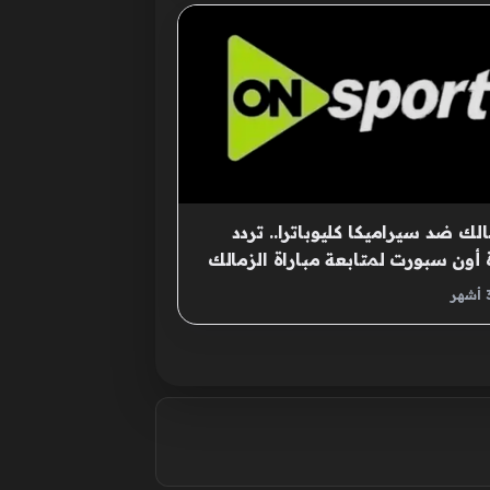
الك ضد سيراميكا كليوباترا.. تردد
 أون سبورت لمتابعة مباراة الزمالك
اميكا كليوباترا مجاناً في الدوري
ري الممتاز