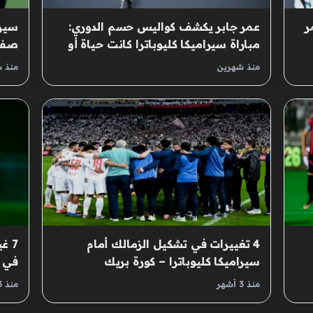
ر
عمر جابر يكشف كواليس حسم الدوري:
سيرا
مباراة سيراميكا كليوباترا كانت حياة أو
صفقة
موت
منذ شهرين
منذ 
4 تغييرات في تشكيل الزمالك أمام
7 غ
سيراميكا كليوباترا – كورة بريك
في م
منذ 3 أشهر
منذ 3 أشهر