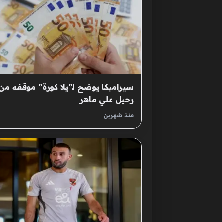
سيراميكا يوضح لـ”يلا كورة” موقفه من
رحيل علي ماهر
منذ شهرين