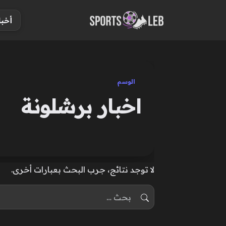
S
أخبا
k
i
p
t
o
الوسم
c
اخبار برشلونة
o
n
t
e
n
لا توجد نتائج، جرب البحث بعبارات أخرى.
t
البحث عن: