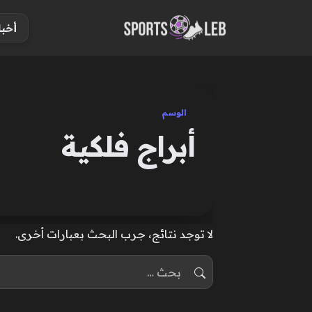
S
أخبا
k
i
p
t
o
الوسم
c
أبراج فلكية
o
n
t
e
n
لا توجد نتائج، جرب البحث بعبارات أخرى.
t
البحث عن: