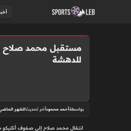
S
أخبا
k
i
p
t
o
مستقبل محمد صلاح يثي
c
للدهشة
o
n
t
e
n
t
بواسطة
أحمد محمود
آخر تحديث
الشهر الماضي
انتقال محمد صلاح إلى صفوف أتلتيكو مد