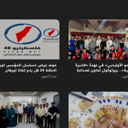
و الأوليمبي» في عهدة «الخبرة
موعد عرض مسلسل المؤسس اوره
ية».. بروتوكول تعاون لصناعة
الحلقة 24 هل يتم إنقاذ اورهان
ل
واسبورجا
منذ 3 أشهر