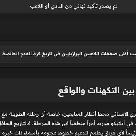
لم يصدر تأكيد نهائي من النادي أو اللاعب
يب أغلى صفقات اللاعبين البرازيليين في تاريخ كرة القدم العالمية
ن التكهنات والواقع
 الإسباني محط أنظار المتابعين، خاصة أن رحلته الطويلة مع 
في أتلتيكو مدريد أمراً منطقياً في هذه المرحلة، فالتاريخ ال
فاً رئيساً لأي فريق يطمح لتدعيم خطوط هجومه بأسماء ذات خبرة 