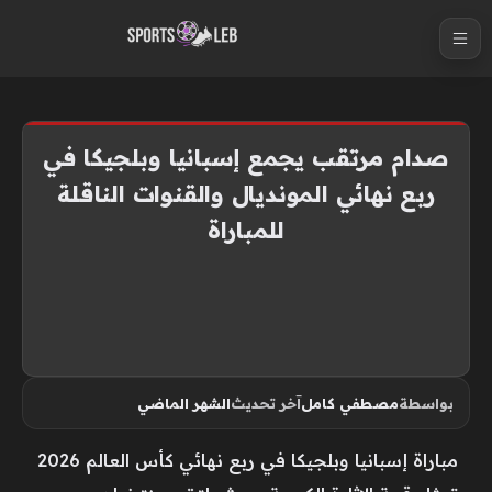
S
k
i
p
t
صدام مرتقب يجمع إسبانيا وبلجيكا في
o
ربع نهائي المونديال والقنوات الناقلة
c
للمباراة
o
n
t
e
n
t
بواسطة
مصطفي كامل
آخر تحديث
الشهر الماضي
مباراة إسبانيا وبلجيكا في ربع نهائي كأس العالم 2026