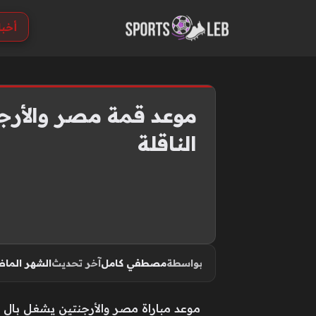
S
أخبا
k
i
p
t
o
موعد قمة مصر والأرجن
c
الناقلة
o
n
t
e
n
t
بواسطة
مصطفي كامل
آخر تحديث
الشهر الما
موعد مباراة مصر والأرجنتين يشغل بال