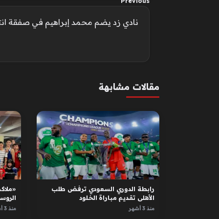
Previous
نادي زد يضم محمد إبراهيم في صفقة انتقال حر
مقالات مشابهة
رابطة الدوري السعودي ترفض طلب
«ملاكم
الأهلي تقديم مباراة الخلود
الروس
الأبطا
منذ 3 أشهر
منذ 3 أشهر