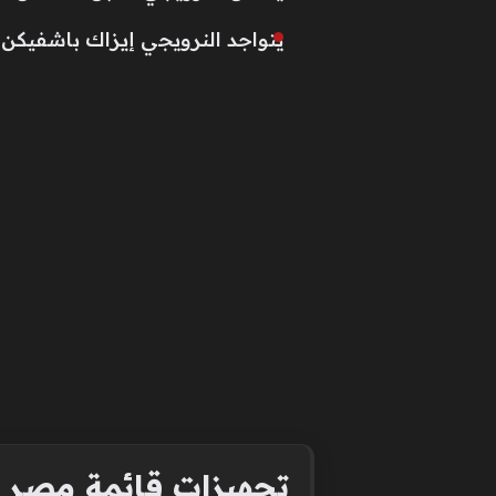
يتواجد النرويجي إيزاك باشفيكن
تجهيزات قائمة مصر ل