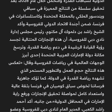
الدولية لسباقات القدرة والتحمل خلال عام 2026، بعد
تحقيق سلسلة من النتائج المميزة في سباقي
ويندسور الملكي بالمملكة المتحدة وكاستلساغرات في
فرنسا، ضمن أجندة الاتحاد الدولي للفروسية.وأكد
الشيخ راشد بن دلموك آل مكتوم، رئيس مجلس إدارة
نادي دبي للفروسية، أن هذه الإنجازات المتتالية تجسد
رؤية القيادة الرشيدة في دعم رياضة القدرة، وترسخ
مكانة دولة الإمارات العربية المتحدة إحدى أبرز
الوجهات العالمية في رياضات الفروسية.وقال: «تعكس
هذه النتائج حجم العمل والتطوير المستمر الذي
تشهده رياضة القدرة في الدولة، كما تؤكد جاهزية
فرساننا لخوض سباق كومبيان في فرنسا بثقة عالية
واستعداد كامل لمواصلة تحقيق الإنجازات ورفع راية
الإمارات في المحافل الدولية».من جانبه، أكد أحمد
راشد الكعبي، المدير العام لنادي دبي للفروسية وعضو