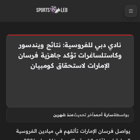
S
k
i
p
t
نادي دبي للفروسية: نتائج ويندسور
o
وكاستلساغرات تؤكد جاهزية فرسان
c
الإمارات لاستحقاق كومبيان
o
n
t
e
n
t
بواسطة
سارة أحمد
آخر تحديث
منذ شهرين
يواصل فرسان الإمارات تألقهم في ميادين الفروسية