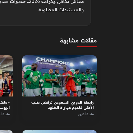
معاش تكافل وكرامة 2026.
والمستندات المطلوبة
مقالات مشابهة
رابطة الدوري السعودي ترفض طلب
«ملاكم
الأهلي تقديم مباراة الخلود
الروس
الأبطا
منذ 3 أشهر
منذ 3 أشهر