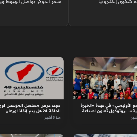
. خطوات تقديم شكوى إلكترونيا
سعر الدولار يواصل الهبوط و
و الأوليمبي» في عهدة «الخبرة
موعد عرض مسلسل المؤسس اوره
ية».. بروتوكول تعاون لصناعة
الحلقة 24 هل يتم إنقاذ اورهان
ل
واسبورجا
منذ 3 أشهر