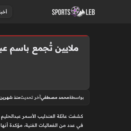
S
أخبا
k
i
p
t
o
ملايين تُجمع باسم عبد
c
o
n
t
e
n
بواسطة
محمد مصطفي
آخر تحديث
منذ شهرين
t
كشفت عائلة العندليب الأسمر عبدالحليم 
في عدد من الفعاليات الفنية، مؤكدة أنها