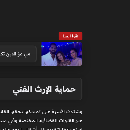
اقرأ أيضاً
مي عز الدين ت
حماية الإرث الفني
وشدّدت الأسرة على تمسكها بحقها القان
عبر القنوات القضائية المختصة.وفي سيا
استعدادها لتقديم كل أشكال الدعم والمسا