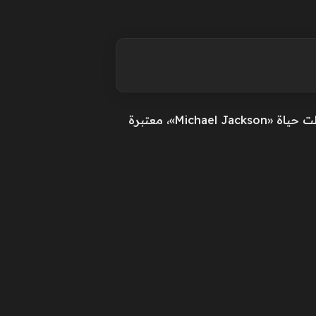
وأشارت الأسرة، عبر صفحتها الرسمية على منصة «فيسبوك»، إلى إعجابها بالتجربة السينمائية التي تناولت حياة «Michael Jackson»، معتبرة