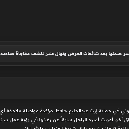
كسر صمتها بعد شائعات المرض ونهال عنبر تكشف مفاجأة صادمة
وني في حماية إرث عبدالحليم حافظ، مؤكدة مواصلة ملاحقة أي ا
ق آخر، أعربت أسرة الراحل سابقاً عن رغبتها في رؤية عمل سين
ندة لإنجاز مشروع يليق بتاريخ العندليب وإرثه الفني.